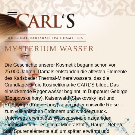
MYSTERIUM WASSER
Die Geschichte unserer Kosmetik begann schon vor
25.000 Jahren. Damals entstanden die ältesten Elemente
des Karlsbader Thermal-Mineralwassers, das die
Grundlage für die Kosmetikmarke CARL’S bildet. Das
einsickernde Regenwasser beginnt im Duppauer Gebirge
(Doupovské hory), Kaiserwald (Slavkovský les) und
Erzgebirge (Krušné hory) seine geheimnisvolle Reise –
zum vulkanischen Erdinnern und wieder zurück.
Unterwegs erwirbt das Wasser seine einzigartigen
Eigenschaften – es nimmt Mineralstoffe, Haupt-, Neben-
und Spurenelemente auf, um später, erwärmt und