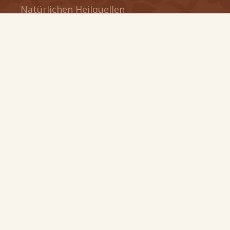
Natürlichen Heilquellen
Karlsbad
Unsere Technologie
Produkte
Über uns
CARL'S Beauty Rituals
Miracle Week Therapy
Kontakt
PRODUKTE
THERMAE
PEAT CARE
PURE KAOLIN
CARL'S 4 MEN
CARL'S GOLF EDITION