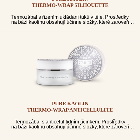
THERMO-WRAP SILHOUETTE
Termozábal s řízením ukládání tuků v těle. Prostředky
na bázi kaolinu obsahují účinné složky, které zároveň
aktivně odbourávají tuk, formují postavu a zabraňují
tvorbě pomerančové kůže.
PURE KAOLIN
THERMO-WRAP ANTICELLULITE
Termozábal s anticelulitidním účinkem. Prostředky
na bázi kaolinu obsahují účinné složky, které zároveň
aktivně odbourávají tuk, formují postavu a zabraňují
tvorbě pomerančové kůže.